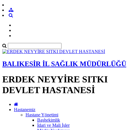
BALIKESİR İL SAĞLIK MÜDÜRLÜĞÜ
ERDEK NEYYİRE SITKI
DEVLET HASTANESİ
Hastanemiz
Hastane Yönetimi
Başhekimlik
İdari ve Mali İşler