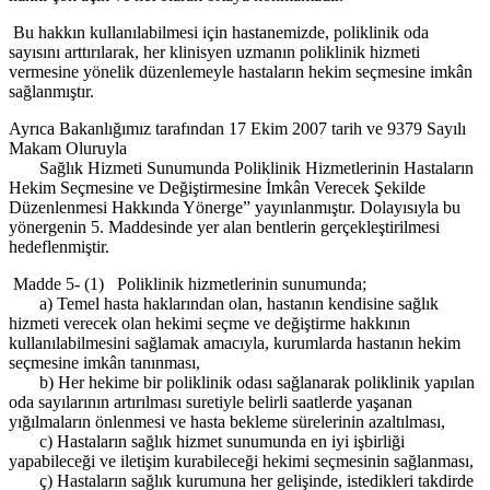
Bu hakkın kullanılabilmesi için hastanemizde, poliklinik oda
sayısını arttırılarak, her klinisyen uzmanın poliklinik hizmeti
vermesine yönelik düzenlemeyle hastaların hekim seçmesine imkân
sağlanmıştır.
Ayrıca Bakanlığımız tarafından 17 Ekim 2007 tarih ve 9379 Sayılı
Makam Oluruyla
Sağlık Hizmeti Sunumunda Poliklinik Hizmetlerinin Hastaların
Hekim Seçmesine ve Değiştirmesine İmkân Verecek Şekilde
Düzenlenmesi Hakkında Yönerge” yayınlanmıştır. Dolayısıyla bu
yönergenin 5. Maddesinde yer alan bentlerin gerçekleştirilmesi
hedeflenmiştir.
Madde 5- (1) Poliklinik hizmetlerinin sunumunda;
a) Temel hasta haklarından olan, hastanın kendisine sağlık
hizmeti verecek olan hekimi seçme ve değiştirme hakkının
kullanılabilmesini sağlamak amacıyla, kurumlarda hastanın hekim
seçmesine imkân tanınması,
b) Her hekime bir poliklinik odası sağlanarak poliklinik yapılan
oda sayılarının artırılması suretiyle belirli saatlerde yaşanan
yığılmaların önlenmesi ve hasta bekleme sürelerinin azaltılması,
c) Hastaların sağlık hizmet sunumunda en iyi işbirliği
yapabileceği ve iletişim kurabileceği hekimi seçmesinin sağlanması,
ç) Hastaların sağlık kurumuna her gelişinde, istedikleri takdirde