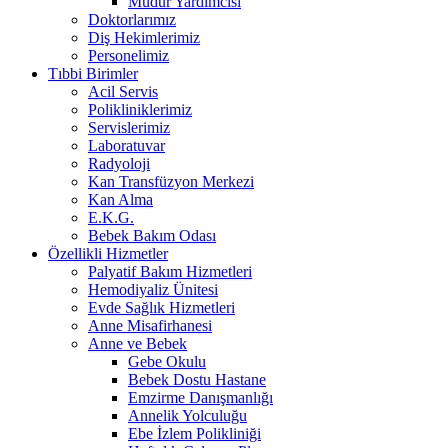
Müdür Yardımcısı
Doktorlarımız
Diş Hekimlerimiz
Personelimiz
Tıbbi Birimler
Acil Servis
Polikliniklerimiz
Servislerimiz
Laboratuvar
Radyoloji
Kan Transfüzyon Merkezi
Kan Alma
E.K.G.
Bebek Bakım Odası
Özellikli Hizmetler
Palyatif Bakım Hizmetleri
Hemodiyaliz Ünitesi
Evde Sağlık Hizmetleri
Anne Misafirhanesi
Anne ve Bebek
Gebe Okulu
Bebek Dostu Hastane
Emzirme Danışmanlığı
Annelik Yolculuğu
Ebe İzlem Polikliniği