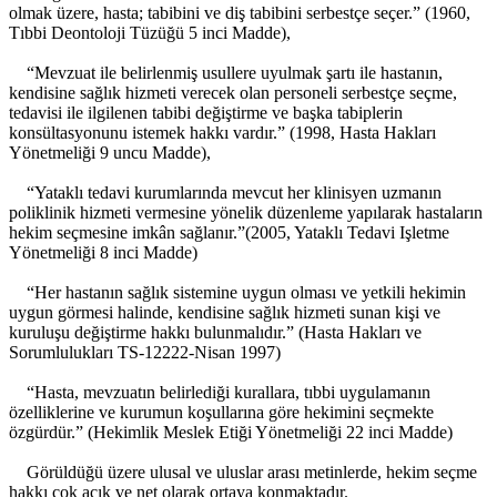
olmak üzere, hasta; tabibini ve diş tabibini serbestçe seçer.” (1960,
Tıbbi Deontoloji Tüzüğü 5 inci Madde),
“Mevzuat ile belirlenmiş usullere uyulmak şartı ile hastanın,
kendisine sağlık hizmeti verecek olan personeli serbestçe seçme,
tedavisi ile ilgilenen tabibi değiştirme ve başka tabiplerin
konsültasyonunu istemek hakkı vardır.” (1998, Hasta Hakları
Yönetmeliği 9 uncu Madde),
“Yataklı tedavi kurumlarında mevcut her klinisyen uzmanın
poliklinik hizmeti vermesine yönelik düzenleme yapılarak hastaların
hekim seçmesine imkân sağlanır.”(2005, Yataklı Tedavi Işletme
Yönetmeliği 8 inci Madde)
“Her hastanın sağlık sistemine uygun olması ve yetkili hekimin
uygun görmesi halinde, kendisine sağlık hizmeti sunan kişi ve
kuruluşu değiştirme hakkı bulunmalıdır.” (Hasta Hakları ve
Sorumlulukları TS-12222-Nisan 1997)
“Hasta, mevzuatın belirlediği kurallara, tıbbi uygulamanın
özelliklerine ve kurumun koşullarına göre hekimini seçmekte
özgürdür.” (Hekimlik Meslek Etiği Yönetmeliği 22 inci Madde)
Görüldüğü üzere ulusal ve uluslar arası metinlerde, hekim seçme
hakkı çok açık ve net olarak ortaya konmaktadır.