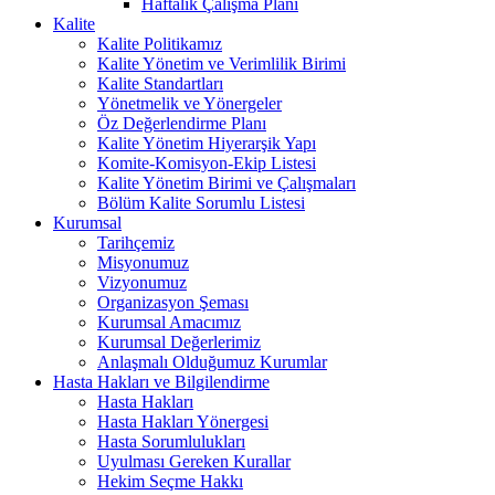
Haftalık Çalışma Planı
Kalite
Kalite Politikamız
Kalite Yönetim ve Verimlilik Birimi
Kalite Standartları
Yönetmelik ve Yönergeler
Öz Değerlendirme Planı
Kalite Yönetim Hiyerarşik Yapı
Komite-Komisyon-Ekip Listesi
Kalite Yönetim Birimi ve Çalışmaları
Bölüm Kalite Sorumlu Listesi
Kurumsal
Tarihçemiz
Misyonumuz
Vizyonumuz
Organizasyon Şeması
Kurumsal Amacımız
Kurumsal Değerlerimiz
Anlaşmalı Olduğumuz Kurumlar
Hasta Hakları ve Bilgilendirme
Hasta Hakları
Hasta Hakları Yönergesi
Hasta Sorumlulukları
Uyulması Gereken Kurallar
Hekim Seçme Hakkı