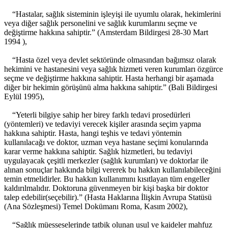
“Hastalar, sağlık sisteminin işleyişi ile uyumlu olarak, hekimlerini
veya diğer sağlık personelini ve sağlık kurumlarını seçme ve
değiştirme hakkına sahiptir.” (Amsterdam Bildirgesi 28-30 Mart
1994 ),
“Hasta özel veya devlet sektöründe olmasından bağımsız olarak
hekimini ve hastanesini veya sağlık hizmeti veren kurumları özgürce
seçme ve değiştirme hakkına sahiptir. Hasta herhangi bir aşamada
diğer bir hekimin görüşünü alma hakkına sahiptir.” (Bali Bildirgesi
Eylül 1995),
“Yeterli bilgiye sahip her birey farklı tedavi prosedürleri
(yöntemleri) ve tedaviyi verecek kişiler arasında seçim yapma
hakkına sahiptir. Hasta, hangi teşhis ve tedavi yöntemin
kullanılacağı ve doktor, uzman veya hastane seçimi konularında
karar verme hakkına sahiptir. Sağlık hizmetleri, bu tedaviyi
uygulayacak çeşitli merkezler (sağlık kurumları) ve doktorlar ile
alınan sonuçlar hakkında bilgi vererek bu hakkın kullanılabileceğini
temin etmelidirler. Bu hakkın kullanımını kısıtlayan tüm engeller
kaldırılmalıdır. Doktoruna güvenmeyen bir kişi başka bir doktor
talep edebilir(seçebilir).” (Hasta Haklarına İlişkin Avrupa Statüsü
(Ana Sözleşmesi) Temel Dokümanı Roma, Kasım 2002),
“Sağlık müesseselerinde tatbik olunan usul ve kaideler mahfuz