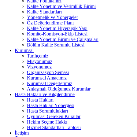
Kalite Politikamız
Kalite Yönetim ve Verimlilik Birimi
Kalite Standartları
Yönetmelik ve Yönergeler
Öz Değerlendirme Planı
Kalite Yönetim Hiyerarşik Yapı
Komite-Komisyon-Ekip Listesi
Kalite Yönetim Birimi ve Çalışmaları
Bölüm Kalite Sorumlu Listesi
Kurumsal
Tarihçemiz
Misyonumuz
Vizyonumuz
Organizasyon Şeması
Kurumsal Amacımız
Kurumsal Değerlerimiz
Anlaşmalı Olduğumuz Kurumlar
Hasta Hakları ve Bilgilendirme
Hasta Hakları
Hasta Hakları Yönergesi
Hasta Sorumlulukları
Uyulması Gereken Kurallar
Hekim Seçme Hakkı
Hizmet Standartları Tablosu
İletişim