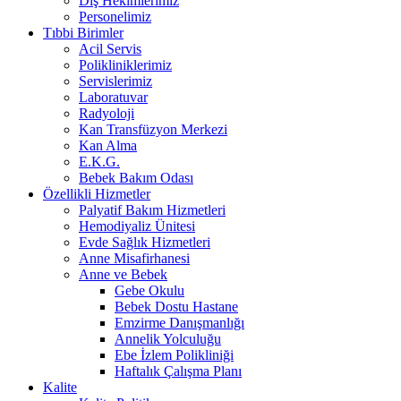
Diş Hekimlerimiz
Personelimiz
Tıbbi Birimler
Acil Servis
Polikliniklerimiz
Servislerimiz
Laboratuvar
Radyoloji
Kan Transfüzyon Merkezi
Kan Alma
E.K.G.
Bebek Bakım Odası
Özellikli Hizmetler
Palyatif Bakım Hizmetleri
Hemodiyaliz Ünitesi
Evde Sağlık Hizmetleri
Anne Misafirhanesi
Anne ve Bebek
Gebe Okulu
Bebek Dostu Hastane
Emzirme Danışmanlığı
Annelik Yolculuğu
Ebe İzlem Polikliniği
Haftalık Çalışma Planı
Kalite