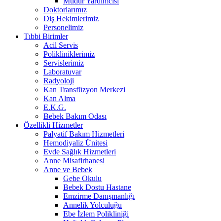
Müdür Yardımcısı
Doktorlarımız
Diş Hekimlerimiz
Personelimiz
Tıbbi Birimler
Acil Servis
Polikliniklerimiz
Servislerimiz
Laboratuvar
Radyoloji
Kan Transfüzyon Merkezi
Kan Alma
E.K.G.
Bebek Bakım Odası
Özellikli Hizmetler
Palyatif Bakım Hizmetleri
Hemodiyaliz Ünitesi
Evde Sağlık Hizmetleri
Anne Misafirhanesi
Anne ve Bebek
Gebe Okulu
Bebek Dostu Hastane
Emzirme Danışmanlığı
Annelik Yolculuğu
Ebe İzlem Polikliniği