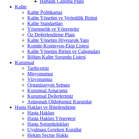
Haftalık Çalışma Planı
Kalite
Kalite Politikamız
Kalite Yönetim ve Verimlilik Birimi
Kalite Standartları
Yönetmelik ve Yönergeler
Öz Değerlendirme Planı
Kalite Yönetim Hiyerarşik Yapı
Komite-Komisyon-Ekip Listesi
Kalite Yönetim Birimi ve Çalışmaları
Bölüm Kalite Sorumlu Listesi
Kurumsal
Tarihçemiz
Misyonumuz
Vizyonumuz
Organizasyon Şeması
Kurumsal Amacımız
Kurumsal Değerlerimiz
Anlaşmalı Olduğumuz Kurumlar
Hasta Hakları ve Bilgilendirme
Hasta Hakları
Hasta Hakları Yönergesi
Hasta Sorumlulukları
Uyulması Gereken Kurallar
Hekim Seçme Hakkı