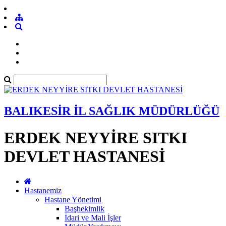
BALIKESİR İL SAĞLIK MÜDÜRLÜĞÜ
ERDEK NEYYİRE SITKI
DEVLET HASTANESİ
Hastanemiz
Hastane Yönetimi
Başhekimlik
İdari ve Mali İşler