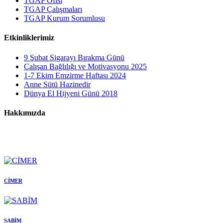
TGAP Ofisi
TGAP Çalışmaları
TGAP Kurum Sorumlusu
Etkinliklerimiz
9 Şubat Sigarayı Bırakma Günü
Çalışan Bağlılığı ve Motivasyonu 2025
1-7 Ekim Emzirme Haftası 2024
Anne Sütü Hazinedir
Dünya El Hijyeni Günü 2018
Hakkımızda
CİMER
SABİM