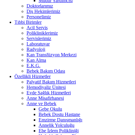
Müdür Yardımcısı
Doktorlarımız
Diş Hekimlerimiz
Personelimiz
Tıbbi Birimler
Acil Servis
Polikliniklerimiz
Servislerimiz
Laboratuvar
Radyoloji
Kan Transfüzyon Merkezi
Kan Alma
E.K.G.
Bebek Bakım Odası
Özellikli Hizmetler
Palyatif Bakım Hizmetleri
Hemodiyaliz Ünitesi
Evde Sağlık Hizmetleri
Anne Misafirhanesi
Anne ve Bebek
Gebe Okulu
Bebek Dostu Hastane
Emzirme Danışmanlığı
Annelik Yolculuğu
Ebe İzlem Polikliniği