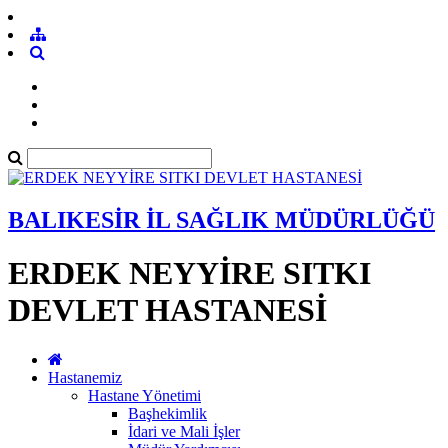
BALIKESİR İL SAĞLIK MÜDÜRLÜĞÜ
ERDEK NEYYİRE SITKI
DEVLET HASTANESİ
Hastanemiz
Hastane Yönetimi
Başhekimlik
İdari ve Mali İşler