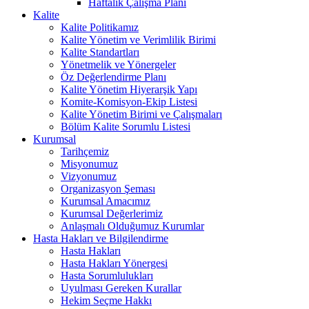
Haftalık Çalışma Planı
Kalite
Kalite Politikamız
Kalite Yönetim ve Verimlilik Birimi
Kalite Standartları
Yönetmelik ve Yönergeler
Öz Değerlendirme Planı
Kalite Yönetim Hiyerarşik Yapı
Komite-Komisyon-Ekip Listesi
Kalite Yönetim Birimi ve Çalışmaları
Bölüm Kalite Sorumlu Listesi
Kurumsal
Tarihçemiz
Misyonumuz
Vizyonumuz
Organizasyon Şeması
Kurumsal Amacımız
Kurumsal Değerlerimiz
Anlaşmalı Olduğumuz Kurumlar
Hasta Hakları ve Bilgilendirme
Hasta Hakları
Hasta Hakları Yönergesi
Hasta Sorumlulukları
Uyulması Gereken Kurallar
Hekim Seçme Hakkı