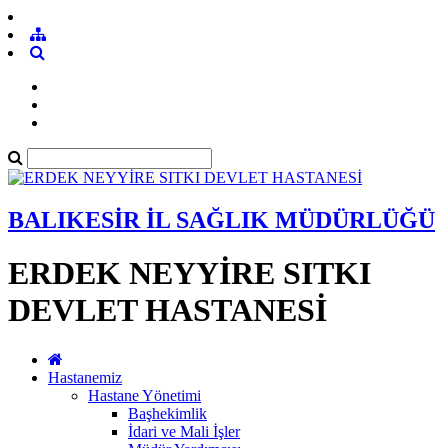
BALIKESİR İL SAĞLIK MÜDÜRLÜĞÜ
ERDEK NEYYİRE SITKI
DEVLET HASTANESİ
Hastanemiz
Hastane Yönetimi
Başhekimlik
İdari ve Mali İşler