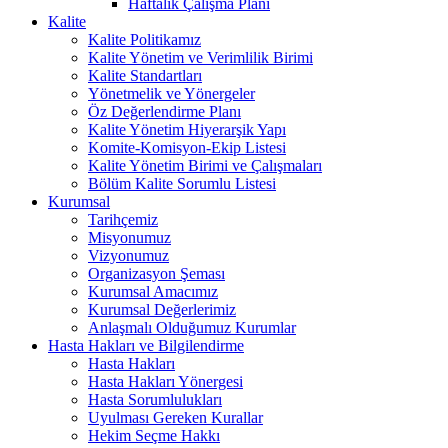
Haftalık Çalışma Planı
Kalite
Kalite Politikamız
Kalite Yönetim ve Verimlilik Birimi
Kalite Standartları
Yönetmelik ve Yönergeler
Öz Değerlendirme Planı
Kalite Yönetim Hiyerarşik Yapı
Komite-Komisyon-Ekip Listesi
Kalite Yönetim Birimi ve Çalışmaları
Bölüm Kalite Sorumlu Listesi
Kurumsal
Tarihçemiz
Misyonumuz
Vizyonumuz
Organizasyon Şeması
Kurumsal Amacımız
Kurumsal Değerlerimiz
Anlaşmalı Olduğumuz Kurumlar
Hasta Hakları ve Bilgilendirme
Hasta Hakları
Hasta Hakları Yönergesi
Hasta Sorumlulukları
Uyulması Gereken Kurallar
Hekim Seçme Hakkı