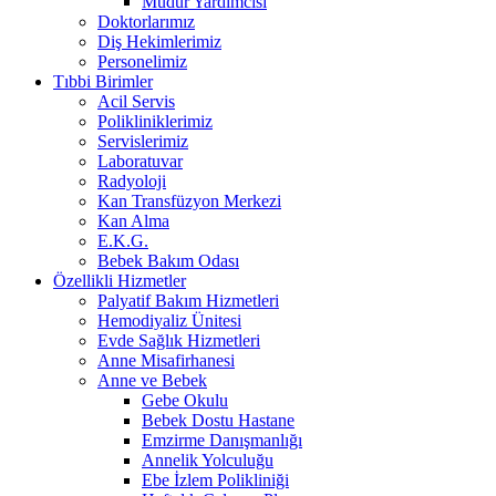
Müdür Yardımcısı
Doktorlarımız
Diş Hekimlerimiz
Personelimiz
Tıbbi Birimler
Acil Servis
Polikliniklerimiz
Servislerimiz
Laboratuvar
Radyoloji
Kan Transfüzyon Merkezi
Kan Alma
E.K.G.
Bebek Bakım Odası
Özellikli Hizmetler
Palyatif Bakım Hizmetleri
Hemodiyaliz Ünitesi
Evde Sağlık Hizmetleri
Anne Misafirhanesi
Anne ve Bebek
Gebe Okulu
Bebek Dostu Hastane
Emzirme Danışmanlığı
Annelik Yolculuğu
Ebe İzlem Polikliniği